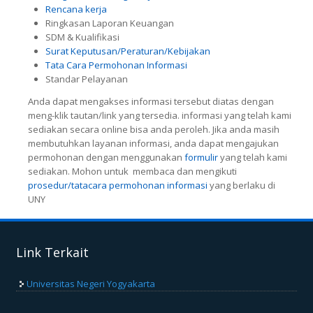
Rencana kerja
Ringkasan Laporan Keuangan
SDM & Kualifikasi
Surat Keputusan/Peraturan/Kebijakan
Tata Cara Permohonan Informasi
Standar Pelayanan
Anda dapat mengakses informasi tersebut diatas dengan
meng-klik tautan/link yang tersedia. informasi yang telah kami
sediakan secara online bisa anda peroleh. Jika anda masih
membutuhkan layanan informasi, anda dapat mengajukan
permohonan dengan menggunakan
formulir
yang telah kami
sediakan. Mohon untuk membaca dan mengikuti
prosedur/tatacara permohonan informasi
yang berlaku di
UNY
Link Terkait
Universitas Negeri Yogyakarta