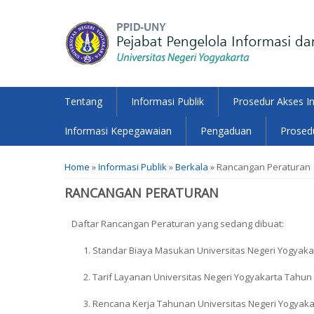
Tentang
Informasi Publik
Prosedur Akses I
Informasi Kepegawaian
Pengaduan
Prosedu
You are here
Home
»
Informasi Publik
»
Berkala
» Rancangan Peraturan
RANCANGAN PERATURAN
Daftar Rancangan Peraturan yang sedang dibuat:
Standar Biaya Masukan Universitas Negeri Yogyaka
Tarif Layanan Universitas Negeri Yogyakarta Tahun
Rencana Kerja Tahunan Universitas Negeri Yogyaka