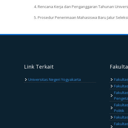
Rencana Kerja dan Penganggaran Tahunan Universi
Prosedur Penerimaan Mahasiswa Baru Jalur Seleksi 
Link Terkait
Fakult
Universitas Negeri Yogyakarta
Fakulta
Fakulta
Fakulta
Penget
Fakulta
Politik
Fakulta
Fakulta