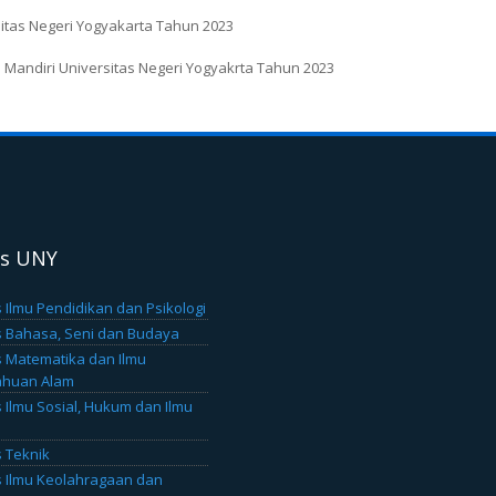
tas Negeri Yogyakarta Tahun 2023
Mandiri Universitas Negeri Yogyakrta Tahun 2023
as UNY
s Ilmu Pendidikan dan Psikologi
s Bahasa, Seni dan Budaya
s Matematika dan Ilmu
ahuan Alam
s Ilmu Sosial, Hukum dan Ilmu
s Teknik
s Ilmu Keolahragaan dan