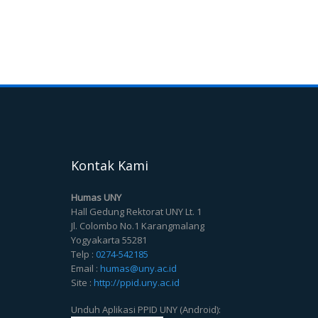
Kontak Kami
Humas UNY
Hall Gedung Rektorat UNY Lt. 1
Jl. Colombo No.1 Karangmalang
Yogyakarta 55281
Telp :
0274-542185
Email :
humas@uny.ac.id
Site :
http://ppid.uny.ac.id
Unduh Aplikasi PPID UNY (Android):