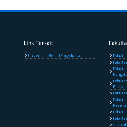
Link Terkait
Fakult
Universitas Negeri Yogyakarta
Fakulta
Fakulta
Fakulta
Penget
Fakulta
Politik
Fakulta
Fakulta
Keseha
Fakulta
Fakulta
Sekolah