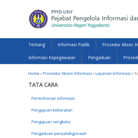
Tentang
Informasi Publik
Prosedur Akses I
Informasi Kepegawaian
Pengaduan
Prosedu
You are here
Home
»
Prosedur Akses Informasi
»
Layanan Informasi
» T
TATA CARA
Permohonan informasi
Pengajuan keberatan
Pengajuan sengketa
Pengaduan penyalahgunaan