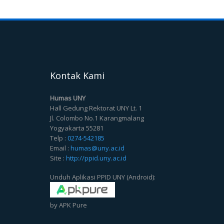
Kontak Kami
Humas UNY
Hall Gedung Rektorat UNY Lt. 1
Jl. Colombo No.1 Karangmalang
Yogyakarta 55281
Telp :
0274-542185
Email :
humas@uny.ac.id
Site :
http://ppid.uny.ac.id
Unduh Aplikasi PPID UNY (Android):
by APK Pure