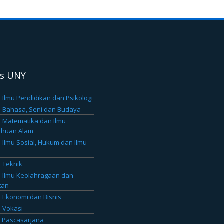
as UNY
s Ilmu Pendidikan dan Psikologi
s Bahasa, Seni dan Budaya
s Matematika dan Ilmu
ahuan Alam
s Ilmu Sosial, Hukum dan Ilmu
s Teknik
s Ilmu Keolahragaan dan
tan
s Ekonomi dan Bisnis
s Vokasi
 Pascasarjana