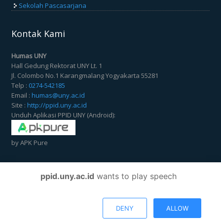
Sekolah Pascasarjana
Kontak Kami
Humas UNY
Hall Gedung Rektorat UNY Lt. 1
Jl. Colombo No.1 Karangmalang Yogyakarta 55281
Telp :
0274-542185
Email :
humas@uny.ac.id
Site :
http://ppid.uny.ac.id
Unduh Aplikasi PPID UNY (Android):
by APK Pure
Copyright © 2026,
ppid.uny.ac.id
wants to play speech
Tim Web UNY
DENY
ALLOW