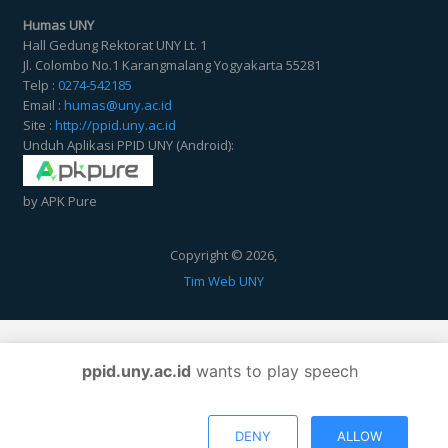
Humas UNY
Hall Gedung Rektorat UNY Lt. 1
Jl. Colombo No.1 Karangmalang Yogyakarta 55281
Telp :
0274-542185
Email :
humas@uny.ac.id
Site :
http://ppid.uny.ac.id
Unduh Aplikasi PPID UNY (Android):
by APK Pure
Copyright © 2026,
Tim Web UNY
ppid.uny.ac.id
wants to play speech
DENY
ALLOW