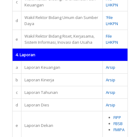
c
Keuangan
LHKPN
Wakil Rektor Bidang Umum dan Sumber
'File
d
Daya
LHKPN
Wakil Rektor Bidang Riset, Kerjasama,
File
e
Sistem Informasi, Inovasi dan Usaha
LHKPN
4. Laporan
a
Laporan Keuangan
Arsip
b
Laporan Kinerja
Arsip
c
Laporan Tahunan
Arsip
d
Laporan Dies
Arsip
FIPP
FBSB
e
Laporan Dekan
FMIPA