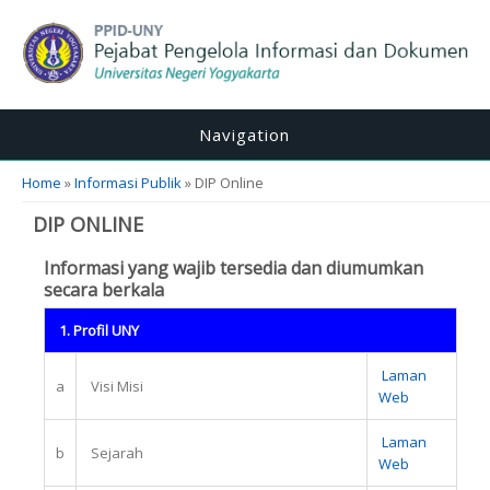
Navigation
You are here
Home
»
Informasi Publik
» DIP Online
DIP ONLINE
Informasi yang wajib tersedia dan diumumkan
secara berkala
1. Profil UNY
Laman
a
Visi Misi
Web
Laman
b
Sejarah
Web