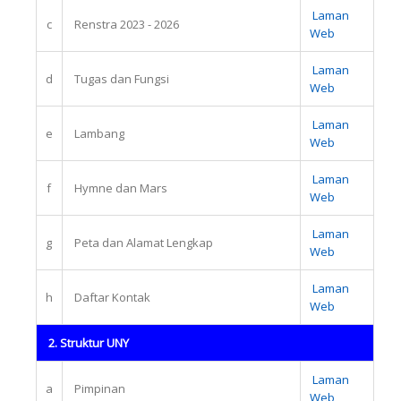
Laman
c
Renstra 2023 - 2026
Web
Laman
d
Tugas dan Fungsi
Web
Laman
e
Lambang
Web
Laman
f
Hymne dan Mars
Web
Laman
g
Peta dan Alamat Lengkap
Web
Laman
h
Daftar Kontak
Web
2. Struktur UNY
Laman
a
Pimpinan
Web