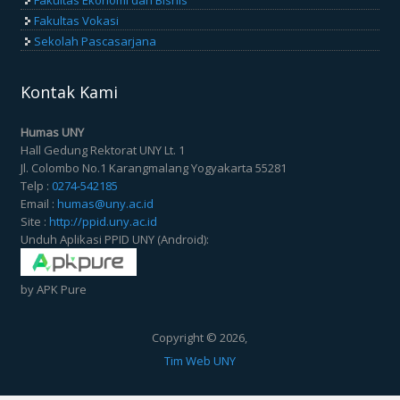
Fakultas Ekonomi dan Bisnis
Fakultas Vokasi
Sekolah Pascasarjana
Kontak Kami
Humas UNY
Hall Gedung Rektorat UNY Lt. 1
Jl. Colombo No.1 Karangmalang Yogyakarta 55281
Telp :
0274-542185
Email :
humas@uny.ac.id
Site :
http://ppid.uny.ac.id
Unduh Aplikasi PPID UNY (Android):
by APK Pure
Copyright © 2026,
Tim Web UNY